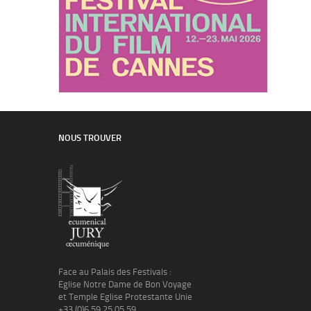
NOUS TROUVER
Face au Palais des Festivals :
Eglise Notre Dame de Bon Voyage
et Temple Eglise Protestante Unie
+33 (0)6 59 25 05 59