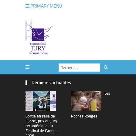
PRIMARY MENU
Dernières actualités
Les
Sortie en salle de
Roches Rouges
The Man I 
’Fjord’, prix du Jury
œcuménique au
Festival de Cannes
2026