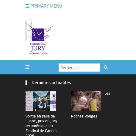
PRIMARY MENU
Dernières actualités
Les
Sortie en salle de
Roches Rouges
The Man I 
’Fjord’, prix du Jury
œcuménique au
Festival de Cannes
2026