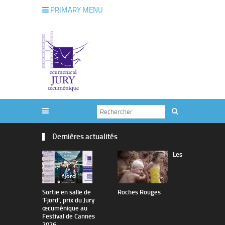
PRIMARY MENU
Dernières actualités
Les
Sortie en salle de
Roches Rouges
The Man I 
’Fjord’, prix du Jury
œcuménique au
Festival de Cannes
2026