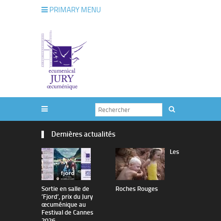
PRIMARY MENU
Dernières actualités
Les
Sortie en salle de
Roches Rouges
The Man I 
’Fjord’, prix du Jury
œcuménique au
Festival de Cannes
2026