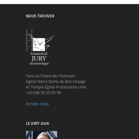
NOUS TROUVER
Face au Palais des Festivals :
Eglise Notre Dame de Bon Voyage
et Temple Eglise Protestante Unie
+33 (0)6 59 25 05 59
Ecrivez-nous
LE JURY 2026