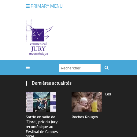
PRIMARY MENU
Dernières actualités
Les
Sortie en salle de
Roches Rouges
The Man I 
’Fjord’, prix du Jury
œcuménique au
Festival de Cannes
2026