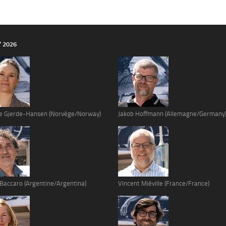
Y 2026
e Gjerde-Hansen (Norvège/Norway)
Jakob Hoffmann (Allemagne/Germany
 Baccaro (Argentine/Argentina)
Vincent Miéville (France/France)