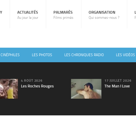
RY
ACTUALITÉS
PALMARÈS
ORGANISATION
Au jour le jour
Films primés
Qui sommes-nous ?
 CINÉPHILES
LES PHOTOS
LES CHRONIQUES RADIO
LES VIDÉOS
4 AOÛT 2026
17 JUILLET 2026
Les Roches Rouges
The Man I Love