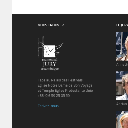
NOUS TROUVER
LE JUR
Annett
Face au Palais des Festivals :
Eglise Notre Dame de Bon Voyage
et Temple Eglise Protestante Unie
+33 (0)6 59 25 05 59
Adrian
Ecrivez-nous