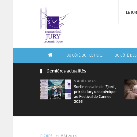
LE JU
DU CÔTÉ DU FESTIVAL
DU CÔTÉ DES
Dernières actualités
5 AOÛT 2026
Sortie en salle de ’Fjord’,
prix du Jury œcuménique
au Festival de Cannes
2026
FICHES
19 MAI 2016