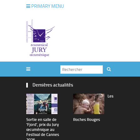
PRIMARY MENU
Dernières actualités
Les
Sortie en salle de
Roches Rouges
The Man I 
’Fjord’, prix du Jury
œcuménique au
Festival de Cannes
2026