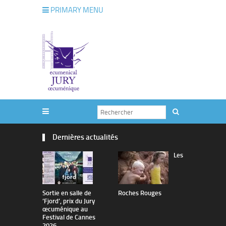
PRIMARY MENU
Dernières actualités
Les
Sortie en salle de
Roches Rouges
The Man I 
’Fjord’, prix du Jury
œcuménique au
Festival de Cannes
2026