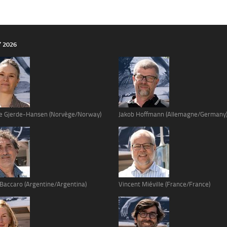
Y 2026
e Gjerde-Hansen (Norvège/Norway)
Jakob Hoffmann (Allemagne/Germany
 Baccaro (Argentine/Argentina)
Vincent Miéville (France/France)