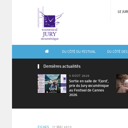
LE JU
DU CÔTÉ DU FESTIVAL
DU CÔTÉ DES
Dernières actualités
5 AOÛT 2026
Sortie en salle de ’Fjord’,
prix du Jury œcuménique
au Festival de Cannes
2026
FICHES
17 MAI 2015