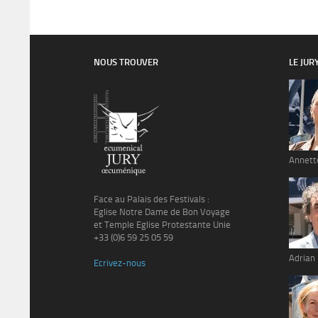
NOUS TROUVER
LE JUR
Annett
Face au Palais des Festivals :
Eglise Notre Dame de Bon Voyage
et Temple Eglise Protestante Unie
+33 (0)6 59 25 05 59
Adrian
Ecrivez-nous