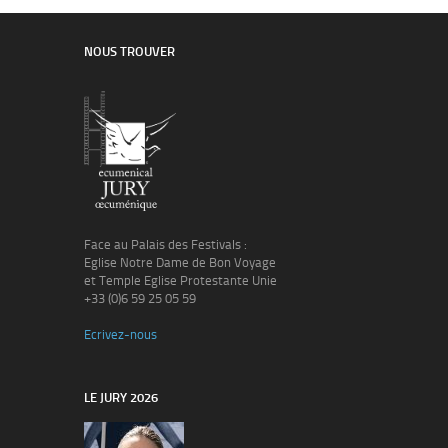
NOUS TROUVER
Face au Palais des Festivals :
Eglise Notre Dame de Bon Voyage
et Temple Eglise Protestante Unie
+33 (0)6 59 25 05 59
Ecrivez-nous
LE JURY 2026