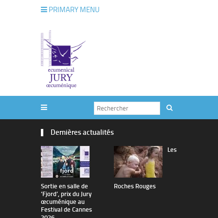
PRIMARY MENU
Dernières actualités
Les
Sortie en salle de
Roches Rouges
The Man I 
’Fjord’, prix du Jury
œcuménique au
Festival de Cannes
2026