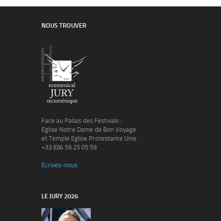
NOUS TROUVER
Face au Palais des Festivals :
Eglise Notre Dame de Bon Voyage
et Temple Eglise Protestante Unie
+33 (0)6 59 25 05 59
Ecrivez-nous
LE JURY 2026