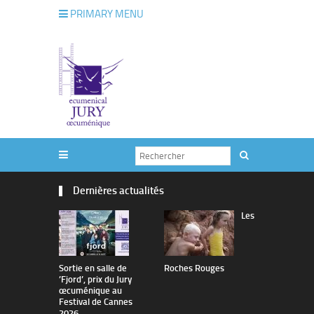
PRIMARY MENU
Dernières actualités
Les
Sortie en salle de
Roches Rouges
The Man I 
’Fjord’, prix du Jury
œcuménique au
Festival de Cannes
2026