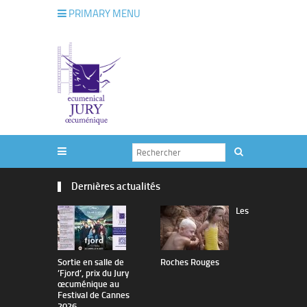
PRIMARY MENU
Dernières actualités
Les
Sortie en salle de
Roches Rouges
The Man I 
’Fjord’, prix du Jury
œcuménique au
Festival de Cannes
2026