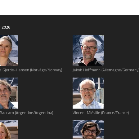
Y 2026
e Gjerde-Hansen (Norvège/Norway)
Jakob Hoffmann (Allemagne/Germany
 Baccaro (Argentine/Argentina)
Vincent Miéville (France/France)