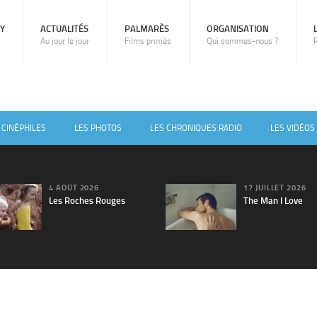
RY
ACTUALITÉS
PALMARÈS
ORGANISATION
Au jour le jour
Films primés
Qui sommes-nous ?
 CINÉPHILES
LES PHOTOS
LES CHRONIQUES RADIO
LES VIDÉOS
4 AOÛT 2026
17 JUILLET 2026
Les Roches Rouges
The Man I Love