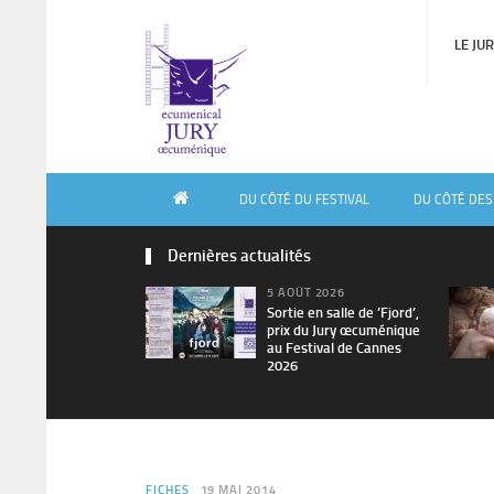
LE JU
DU CÔTÉ DU FESTIVAL
DU CÔTÉ DES
Dernières actualités
5 AOÛT 2026
Sortie en salle de ’Fjord’,
prix du Jury œcuménique
au Festival de Cannes
2026
FICHES
19 MAI 2014