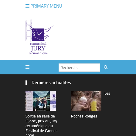
PRIMARY MENU
Dernières actualités
Les
Sortie en salle de
Roches Rouges
The Man I 
’Fjord’, prix du Jury
œcuménique au
Festival de Cannes
2026