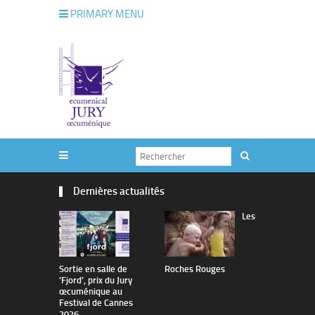
PRIMARY MENU
Dernières actualités
Les
Sortie en salle de
Roches Rouges
The Man I 
’Fjord’, prix du Jury
œcuménique au
Festival de Cannes
2026