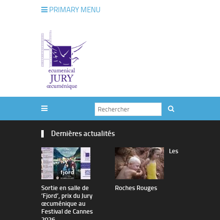
PRIMARY MENU
Dernières actualités
Les
Sortie en salle de
Roches Rouges
The Man I 
’Fjord’, prix du Jury
œcuménique au
Festival de Cannes
2026