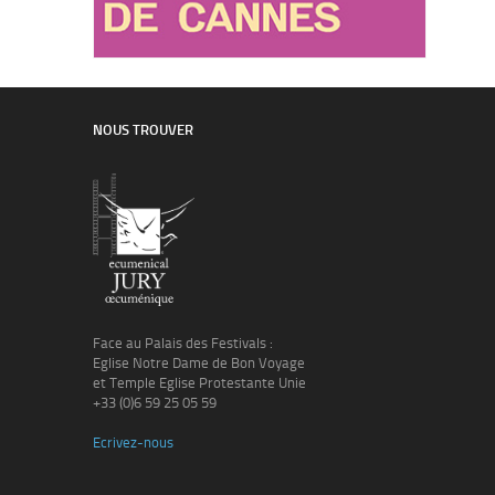
NOUS TROUVER
Face au Palais des Festivals :
Eglise Notre Dame de Bon Voyage
et Temple Eglise Protestante Unie
+33 (0)6 59 25 05 59
Ecrivez-nous