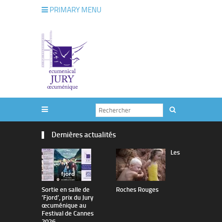
PRIMARY MENU
Dernières actualités
Les
Sortie en salle de
Roches Rouges
The Man I 
’Fjord’, prix du Jury
œcuménique au
Festival de Cannes
2026