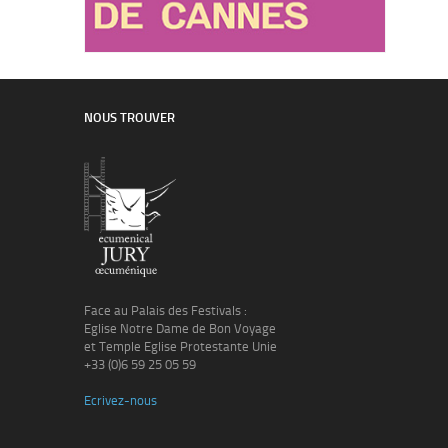
NOUS TROUVER
Face au Palais des Festivals :
Eglise Notre Dame de Bon Voyage
et Temple Eglise Protestante Unie
+33 (0)6 59 25 05 59
Ecrivez-nous