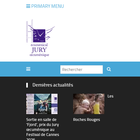
PRIMARY MENU
Dernières actualités
Les
Sortie en salle de
Roches Rouges
The Man I 
’Fjord’, prix du Jury
œcuménique au
Festival de Cannes
2026