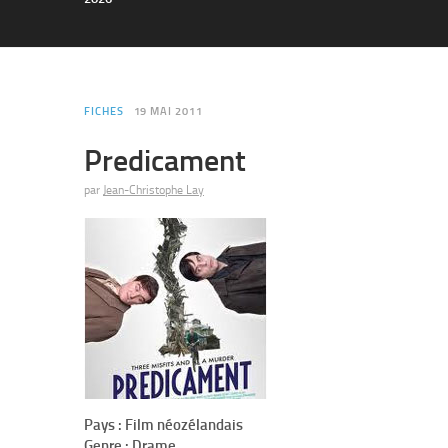
FICHES
19 MAI 2011
Predicament
par
Jean-Christophe Lay
Pays : Film néozélandais
Genre : Drame