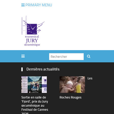
PRIMARY MENU
Dernières actualités
Les
Sortie en salle de
Roches Rouges
The Man I 
’Fjord’, prix du Jury
œcuménique au
Festival de Cannes
2026