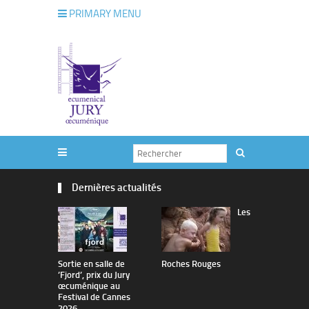
PRIMARY MENU
Dernières actualités
Les
Sortie en salle de
Roches Rouges
The Man I 
’Fjord’, prix du Jury
œcuménique au
Festival de Cannes
2026