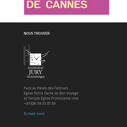
NOUS TROUVER
Face au Palais des Festivals :
Eglise Notre Dame de Bon Voyage
et Temple Eglise Protestante Unie
+33 (0)6 59 25 05 59
Ecrivez-nous