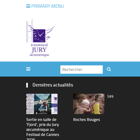
PRIMARY MENU
Dernières actualités
Les
Sortie en salle de
Roches Rouges
The Man I 
’Fjord’, prix du Jury
œcuménique au
Festival de Cannes
2026