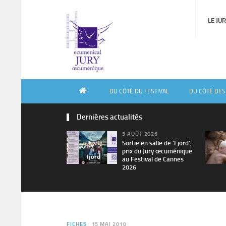
LE JU
DU CÔTÉ DU FESTIVAL
DU CÔTÉ DES
Dernières actualités
5 AOÛT 2026
Sortie en salle de ’Fjord’,
prix du Jury œcuménique
au Festival de Cannes
2026
FICHES
15 MAI 2010