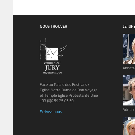
NOUS TROUVER
LE JUR
Annett
Face au Palais des Festivals :
Eglise Notre Dame de Bon Voyage
et Temple Eglise Protestante Unie
+33 (0)6 59 25 05 59
Adrian
Ecrivez-nous