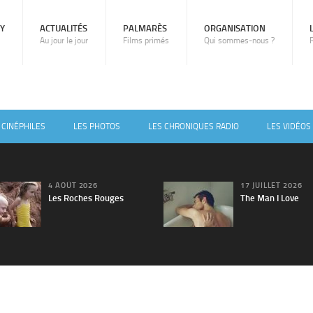
RY
ACTUALITÉS
PALMARÈS
ORGANISATION
Au jour le jour
Films primés
Qui sommes-nous ?
 CINÉPHILES
LES PHOTOS
LES CHRONIQUES RADIO
LES VIDÉOS
4 AOÛT 2026
17 JUILLET 2026
Les Roches Rouges
The Man I Love