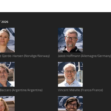
Y 2026
e Gjerde-Hansen (Norvège/Norway)
Jakob Hoffmann (Allemagne/Germany
 Baccaro (Argentine/Argentina)
Vincent Miéville (France/France)