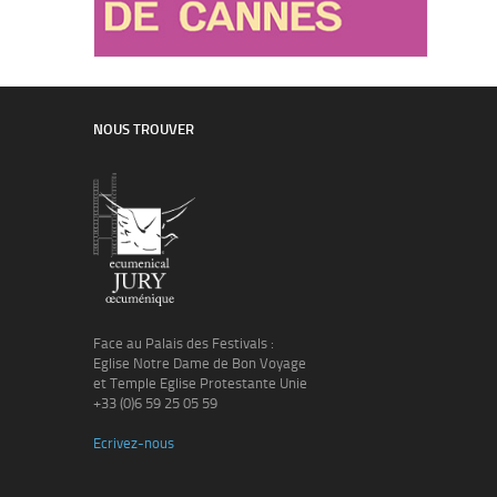
NOUS TROUVER
Face au Palais des Festivals :
Eglise Notre Dame de Bon Voyage
et Temple Eglise Protestante Unie
+33 (0)6 59 25 05 59
Ecrivez-nous