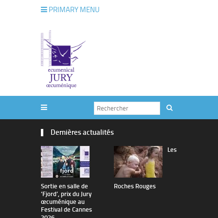
PRIMARY MENU
Dernières actualités
Les
Sortie en salle de
Roches Rouges
The Man I 
’Fjord’, prix du Jury
œcuménique au
Festival de Cannes
2026