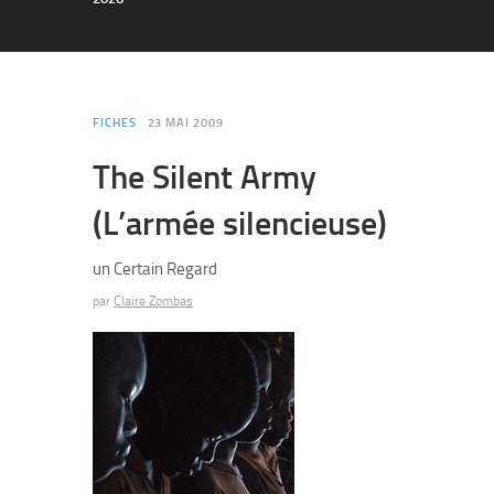
FICHES
23 MAI 2009
The Silent Army
(L’armée silencieuse)
un Certain Regard
par
Claire Zombas