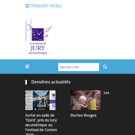
PRIMARY MENU
Dernières actualités
Les
Sortie en salle de
Roches Rouges
The Man I 
’Fjord’, prix du Jury
œcuménique au
Festival de Cannes
2026