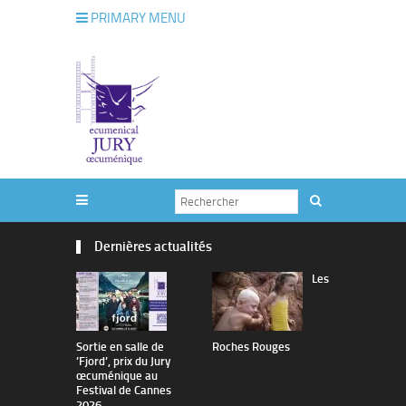
PRIMARY MENU
Dernières actualités
Les
Sortie en salle de
Roches Rouges
The Man I 
’Fjord’, prix du Jury
œcuménique au
Festival de Cannes
2026