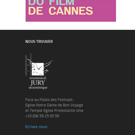
NOUS TROUVER
Face au Palais des Festivals :
Eglise Notre Dame de Bon Voyage
et Temple Eglise Protestante Unie
+33 (0)6 59 25 05 59
Ecrivez-nous