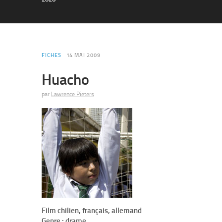
FICHES
14 MAI 2009
Huacho
par
Lawrence Pieters
Film chilien, français, allemand
Genre : drame