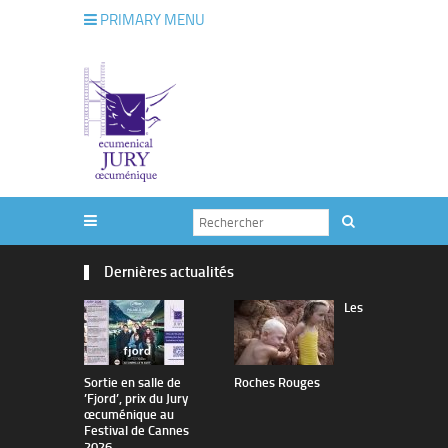
PRIMARY MENU
Dernières actualités
Les
Sortie en salle de
Roches Rouges
The Man I 
’Fjord’, prix du Jury
œcuménique au
Festival de Cannes
2026