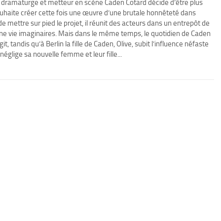
e dramaturge et metteur en scène Caden Cotard décide d’être plus
ouhaite créer cette fois une œuvre d’une brutale honnêteté dans
e mettre sur pied le projet, il réunit des acteurs dans un entrepôt de
 une vie imaginaires. Mais dans le même temps, le quotidien de Caden
tandis qu’à Berlin la fille de Caden, Olive, subit l’influence néfaste
néglige sa nouvelle femme et leur fille...