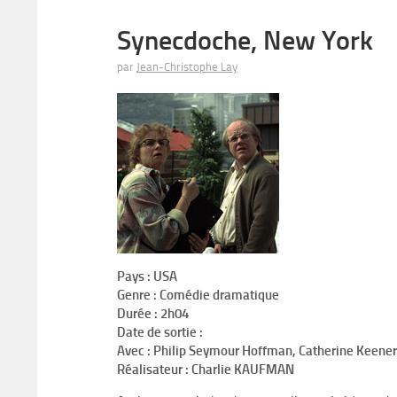
Synecdoche, New York
par
Jean-Christophe Lay
Pays :
USA
Genre :
Comédie dramatique
Durée :
2h04
Date de sortie :
Avec :
Philip Seymour Hoffman, Catherine Keener
Réalisateur :
Charlie KAUFMAN