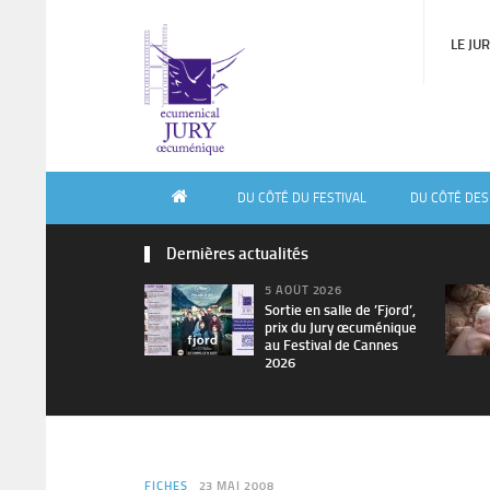
LE JU
DU CÔTÉ DU FESTIVAL
DU CÔTÉ DES
Dernières actualités
5 AOÛT 2026
Sortie en salle de ’Fjord’,
prix du Jury œcuménique
au Festival de Cannes
2026
FICHES
23 MAI 2008