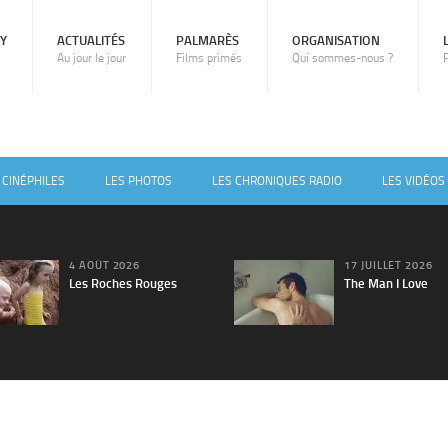
RY
ACTUALITÉS
PALMARÈS
ORGANISATION
Au jour le jour
Films primés
Qui sommes-nous ?
 CINÉPHILES
LES PHOTOS
LES CHRONIQUES RADIO
LES VIDÉOS
4 AOÛT 2026
17 JUILLET 2026
Les Roches Rouges
The Man I Love