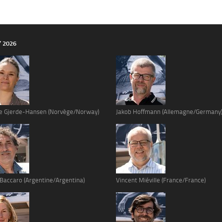
Y 2026
e Gjerde-Hansen (Norvège/Norway)
Jakob Hoffmann (Allemagne/Germany
 Baccaro (Argentine/Argentina)
Vincent Miéville (France/France)