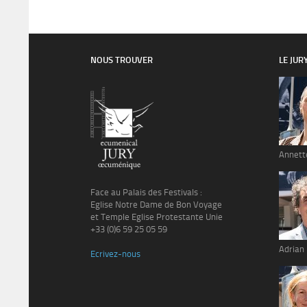
NOUS TROUVER
LE JUR
Annett
Face au Palais des Festivals :
Eglise Notre Dame de Bon Voyage
et Temple Eglise Protestante Unie
+33 (0)6 59 25 05 59
Adrian
Ecrivez-nous