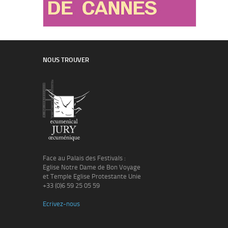
NOUS TROUVER
Face au Palais des Festivals :
Eglise Notre Dame de Bon Voyage
et Temple Eglise Protestante Unie
+33 (0)6 59 25 05 59
Ecrivez-nous