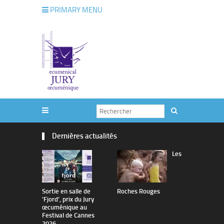
PRIMARY MENU
Dernières actualités
Les
Sortie en salle de
Roches Rouges
The Man I 
’Fjord’, prix du Jury
œcuménique au
Festival de Cannes
2026