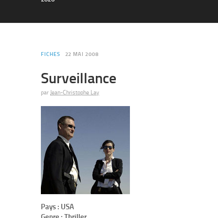
FICHES
22 MAI 2008
Surveillance
par
Jean-Christophe Lay
Pays :
USA
Genre :
Thriller