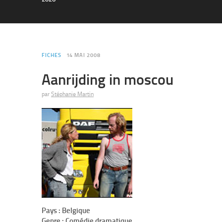
FICHES
14 MAI 2008
Aanrijding in moscou
par
Stéphanie Martin
Pays :
Belgique
Genre :
Comédie dramatique