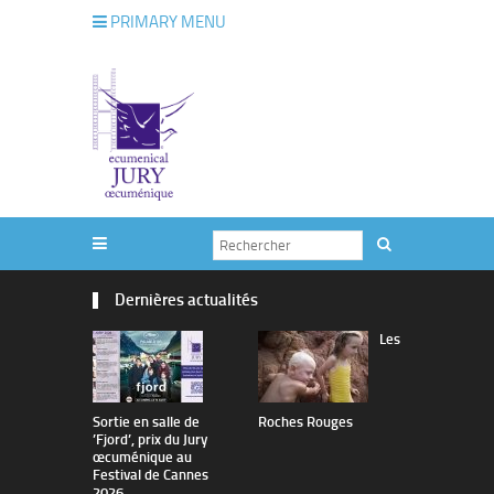
PRIMARY MENU
Dernières actualités
Les
Sortie en salle de
Roches Rouges
The Man I 
’Fjord’, prix du Jury
œcuménique au
Festival de Cannes
2026