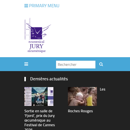
PRIMARY MENU
Dernières actualités
Les
Sortie en salle de
Roches Rouges
The Man I 
’Fjord’, prix du Jury
œcuménique au
Festival de Cannes
2026