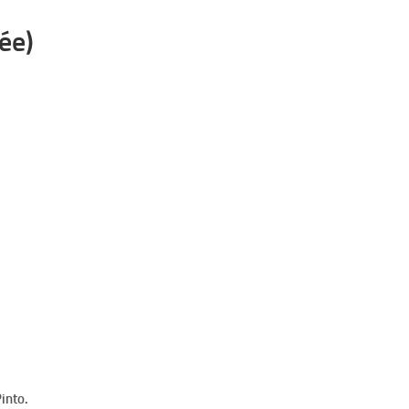
tée)
into.