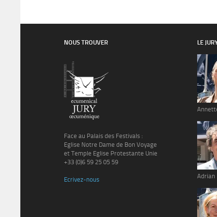
NOUS TROUVER
LE JUR
Annett
Face au Palais des Festivals :
Eglise Notre Dame de Bon Voyage
et Temple Eglise Protestante Unie
+33 (0)6 59 25 05 59
Adrian
Ecrivez-nous