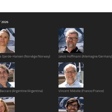
Y 2026
e Gjerde-Hansen (Norvège/Norway)
Jakob Hoffmann (Allemagne/Germany
 Baccaro (Argentine/Argentina)
Vincent Miéville (France/France)