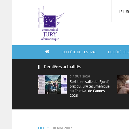
LE JU
DU CÔTÉ DU FESTIVAL
DU CÔTÉ DES
Dernières actualités
5 AOÛT 2026
Sortie en salle de ’Fjord’,
prix du Jury œcuménique
au Festival de Cannes
2026
FICHES
18 MAI 2007