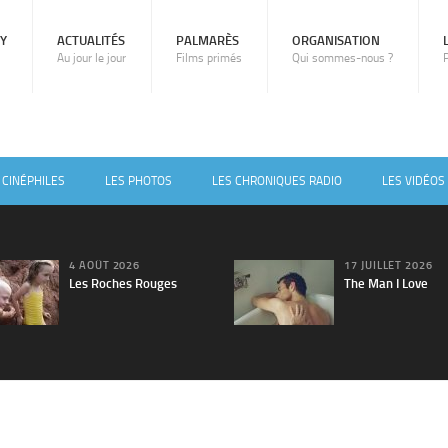
RY
ACTUALITÉS
PALMARÈS
ORGANISATION
Au jour le jour
Films primés
Qui sommes-nous ?
 CINÉPHILES
LES PHOTOS
LES CHRONIQUES RADIO
LES VIDÉOS
4 AOÛT 2026
17 JUILLET 2026
Les Roches Rouges
The Man I Love