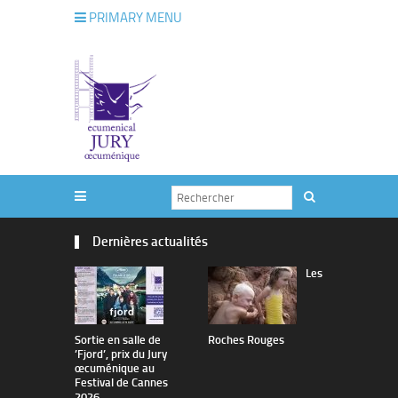
PRIMARY MENU
Dernières actualités
Les
Sortie en salle de
Roches Rouges
The Man I 
’Fjord’, prix du Jury
œcuménique au
Festival de Cannes
2026