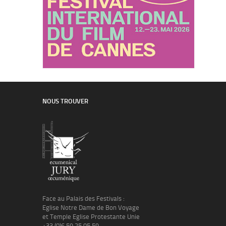
NOUS TROUVER
Face au Palais des Festivals :
Eglise Notre Dame de Bon Voyage
et Temple Eglise Protestante Unie
+33 (0)6 59 25 05 59