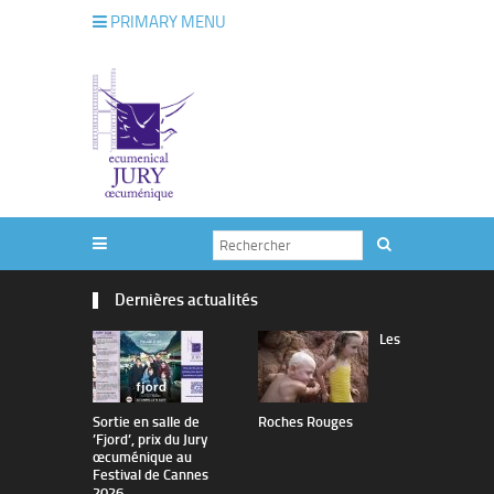
PRIMARY MENU
Dernières actualités
Les
Sortie en salle de
Roches Rouges
The Man I 
’Fjord’, prix du Jury
œcuménique au
Festival de Cannes
2026