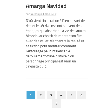
Amarga Navidad
par
Véronique Lamoureux
D’où vient l’inspiration ? Rien ne sort de
rien et les écrivains sont souvent des
éponges qui absorbent la vie des autres.
Almodovar choisit de monter son film
avec des va-et-vient entre la réalité et
sa fiction pour montrer comment
l’entourage peut influencer le
déroulement d’une histoire. Son
personnage principal est Raùl, un
cinéaste qui (…)
1
2
3
4
5
6
7