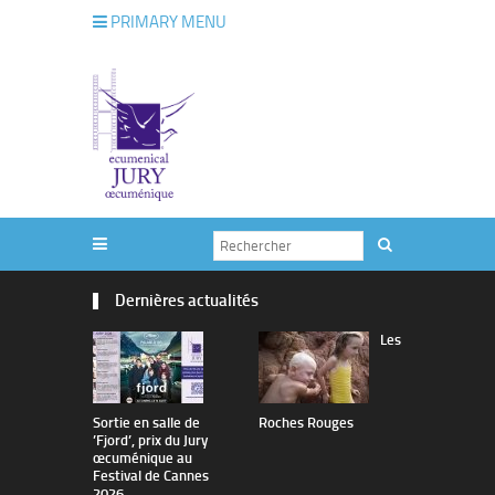
PRIMARY MENU
Dernières actualités
Les
Sortie en salle de
Roches Rouges
The Man I 
’Fjord’, prix du Jury
œcuménique au
Festival de Cannes
2026