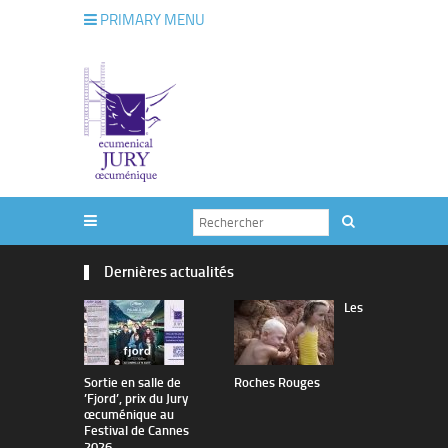
PRIMARY MENU
Dernières actualités
Les
Sortie en salle de
Roches Rouges
The Man I 
’Fjord’, prix du Jury
œcuménique au
Festival de Cannes
2026