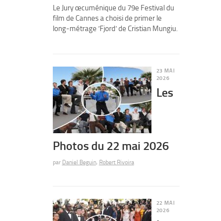
Le Jury œcuménique du 79e Festival du
film de Cannes a choisi de primer le
long-métrage ’Fjord’ de Cristian Mungiu.
23 MAI
2026
Les
Photos du 22 mai 2026
par
Daniel Beguin
,
Robert Rivoira
22 MAI
2026