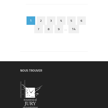
1
2
3
4
5
6
7
8
9
...
14
NOUS TROUVER