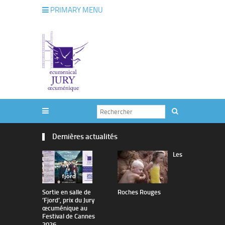
PRIMARY MENU
Dernières actualités
Les
Sortie en salle de
Roches Rouges
The Man I 
’Fjord’, prix du Jury
œcuménique au
Festival de Cannes
2026