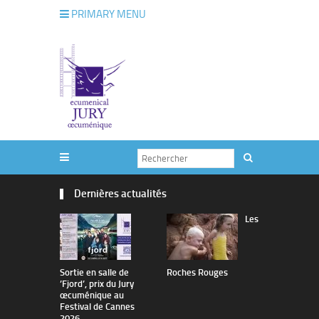
PRIMARY MENU
Dernières actualités
Les
Sortie en salle de
Roches Rouges
The Man I 
’Fjord’, prix du Jury
œcuménique au
Festival de Cannes
2026