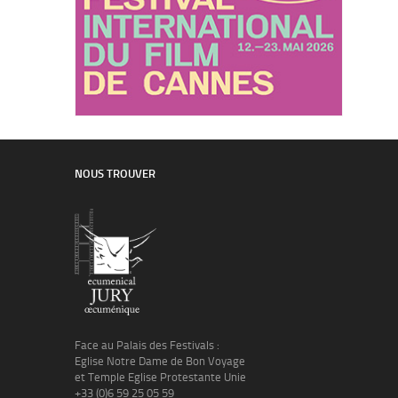
NOUS TROUVER
Face au Palais des Festivals :
Eglise Notre Dame de Bon Voyage
et Temple Eglise Protestante Unie
+33 (0)6 59 25 05 59