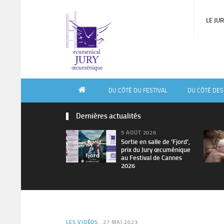
LE JU
DU CÔTÉ DU FESTIVAL
DU CÔTÉ DES
Dernières actualités
5 AOÛT 2026
Sortie en salle de ’Fjord’,
prix du Jury œcuménique
au Festival de Cannes
2026
LES VIDÉOS
27 MAI 2023