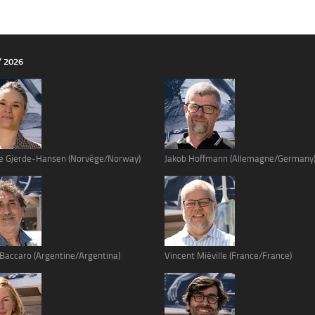
Y 2026
e Gjerde-Hansen (Norvège/Norway)
Jakob Hoffmann (Allemagne/Germany
 Baccaro (Argentine/Argentina)
Vincent Miéville (France/France)