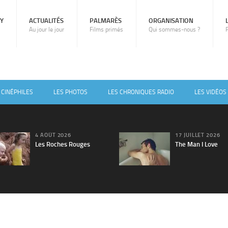
RY
ACTUALITÉS
PALMARÈS
ORGANISATION
Au jour le jour
Films primés
Qui sommes-nous ?
 CINÉPHILES
LES PHOTOS
LES CHRONIQUES RADIO
LES VIDÉOS
4 AOÛT 2026
17 JUILLET 2026
Les Roches Rouges
The Man I Love