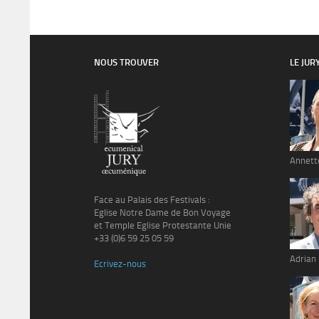
NOUS TROUVER
LE JUR
Annett
Face au Palais des Festivals :
Eglise Notre Dame de Bon Voyage
et Temple Eglise Protestante Unie
+33 (0)6 59 25 05 59
Adrian
Ecrivez-nous