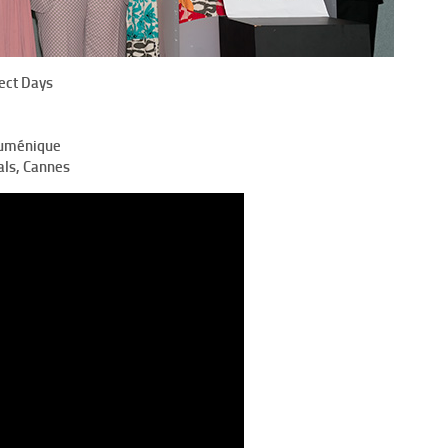
ect Days
cuménique
als, Cannes