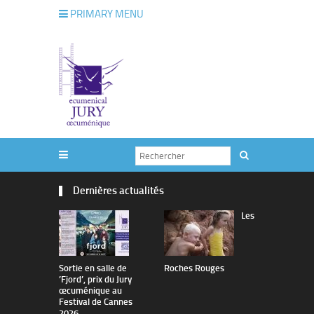
PRIMARY MENU
Dernières actualités
Les
Sortie en salle de
Roches Rouges
The Man I 
’Fjord’, prix du Jury
œcuménique au
Festival de Cannes
2026