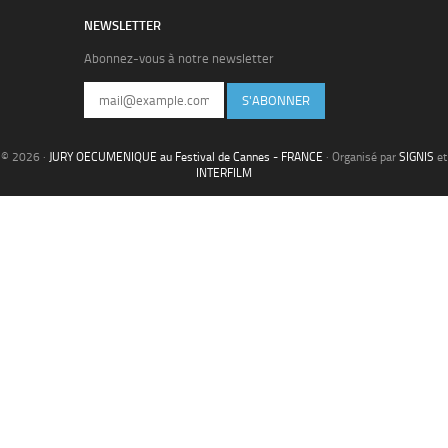
NEWSLETTER
Abonnez-vous à notre newsletter
S'ABONNER
© 2026 ·
JURY OECUMENIQUE au Festival de Cannes - FRANCE
· Organisé par
SIGNIS
et
INTERFILM