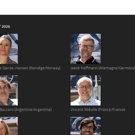
Y 2026
e Gjerde-Hansen (Norvège/Norway)
Jakob Hoffmann (Allemagne/Germany
 Baccaro (Argentine/Argentina)
Vincent Miéville (France/France)