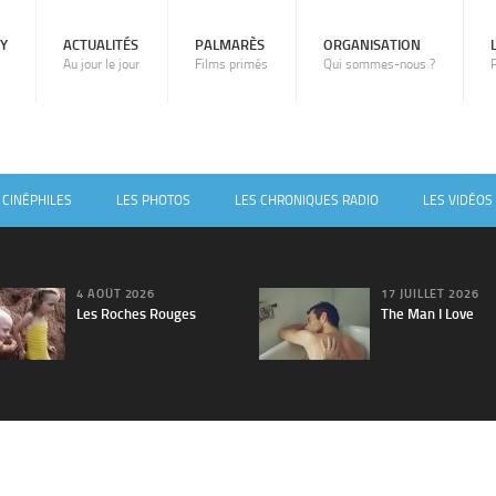
RY
ACTUALITÉS
PALMARÈS
ORGANISATION
Au jour le jour
Films primés
Qui sommes-nous ?
 CINÉPHILES
LES PHOTOS
LES CHRONIQUES RADIO
LES VIDÉOS
4 AOÛT 2026
17 JUILLET 2026
Les Roches Rouges
The Man I Love