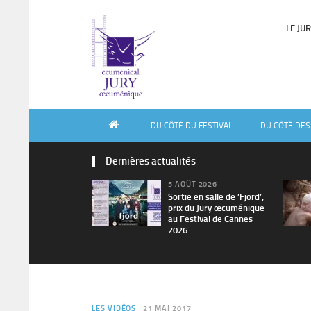
LE JU
DU CÔTÉ DU FESTIVAL
DU CÔTÉ DES
Dernières actualités
5 AOÛT 2026
Sortie en salle de ’Fjord’,
prix du Jury œcuménique
au Festival de Cannes
2026
LES VIDÉOS
21 MAI 2017