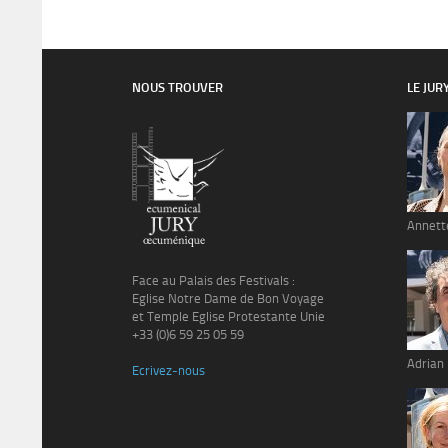
NOUS TROUVER
LE JUR
Annett
Face au Palais des Festivals :
Eglise Notre Dame de Bon Voyage
et Temple Eglise Protestante Unie
+33 (0)6 59 25 05 59
Adrian
Ecrivez-nous