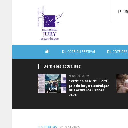
LE JU
DU CÔTÉ DU FESTIVAL
DU CÔTÉ DES
Dernières actualités
5 AOÛT 2026
Sortie en salle de ’Fjord’,
prix du Jury œcuménique
au Festival de Cannes
2026
LES PHOTOS
21 MAI 2025