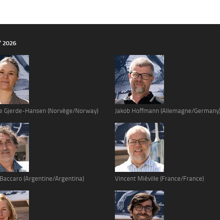
Y 2026
e Gjerde-Hansen (Norvège/Norway)
Jakob Hoffmann (Allemagne/Germany
 Baccaro (Argentine/Argentina)
Vincent Miéville (France/France)