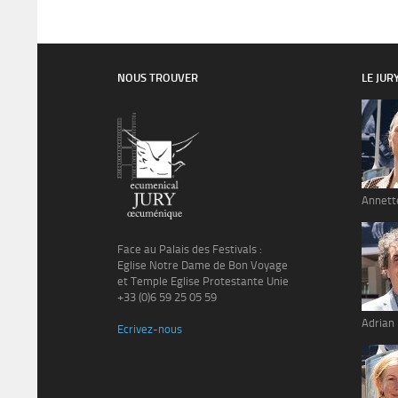
NOUS TROUVER
LE JUR
Annett
Face au Palais des Festivals :
Eglise Notre Dame de Bon Voyage
et Temple Eglise Protestante Unie
+33 (0)6 59 25 05 59
Adrian
Ecrivez-nous