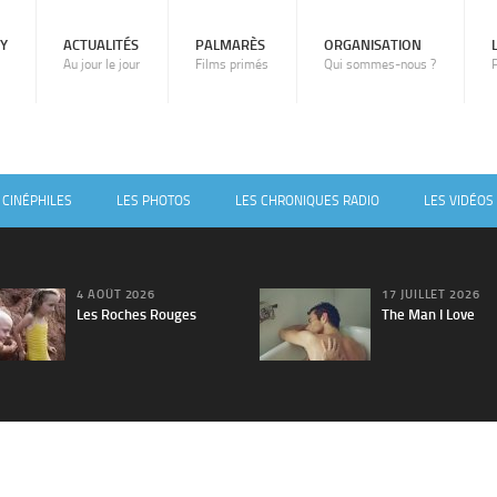
RY
ACTUALITÉS
PALMARÈS
ORGANISATION
Au jour le jour
Films primés
Qui sommes-nous ?
 CINÉPHILES
LES PHOTOS
LES CHRONIQUES RADIO
LES VIDÉOS
4 AOÛT 2026
17 JUILLET 2026
Les Roches Rouges
The Man I Love