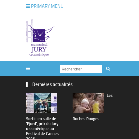
PRIMARY MENU
Dernières actualités
Les
Sortie en salle de
Roches Rouges
The Man I 
’Fjord’, prix du Jury
œcuménique au
Festival de Cannes
2026