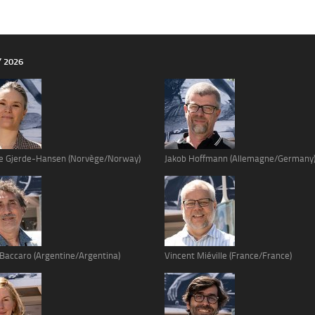
Y 2026
e Gjerde-Hansen (Norvège/Norway)
Jakob Hoffmann (Allemagne/Germany
 Baccaro (Argentine/Argentina)
Vincent Miéville (France/France)