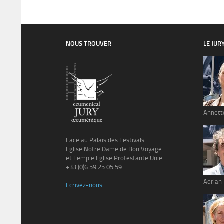
NOUS TROUVER
LE JUR
Annett
Face au Palais des Festivals :
Eglise Notre Dame de Bon Voyage
et Temple Eglise Protestante Unie
+33 (0)6 59 25 05 59
Adrian
Ecrivez-nous