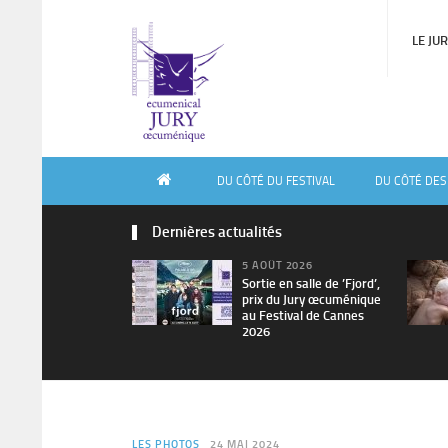
LE JU
DU CÔTÉ DU FESTIVAL
DU CÔTÉ DES
Dernières actualités
5 AOÛT 2026
Sortie en salle de ’Fjord’,
prix du Jury œcuménique
au Festival de Cannes
2026
LES PHOTOS
24 MAI 2024