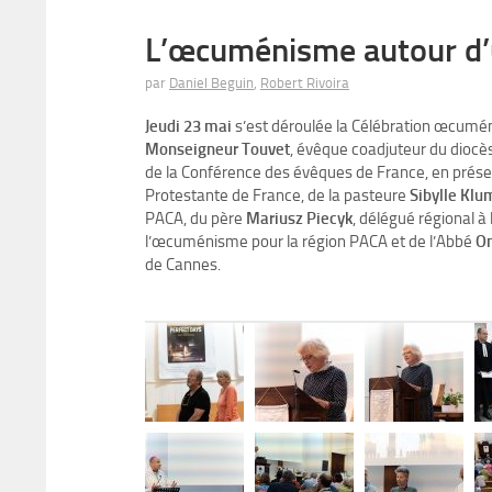
L’œcuménisme autour d’
par
Daniel Beguin
,
Robert Rivoira
Jeudi 23 mai
s’est déroulée la Célébration œcumé
Monseigneur Touvet
, évêque coadjuteur du diocè
de la Conférence des évêques de France, en prés
Protestante de France, de la pasteure
Sibylle Klu
PACA, du père
Mariusz Piecyk
, délégué régional 
l’œcuménisme pour la région PACA et de l’Abbé
Om
de Cannes.