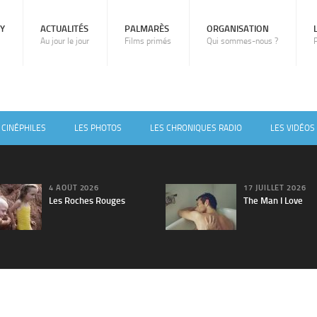
RY
ACTUALITÉS
PALMARÈS
ORGANISATION
Au jour le jour
Films primés
Qui sommes-nous ?
 CINÉPHILES
LES PHOTOS
LES CHRONIQUES RADIO
LES VIDÉOS
4 AOÛT 2026
17 JUILLET 2026
Les Roches Rouges
The Man I Love