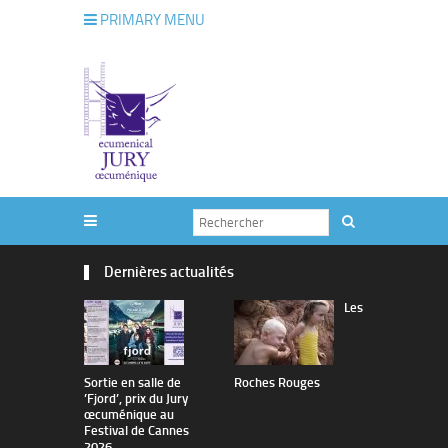
PRIMARY MENU
Dernières actualités
Les
Sortie en salle de
Roches Rouges
The Man I 
’Fjord’, prix du Jury
œcuménique au
Festival de Cannes
2026