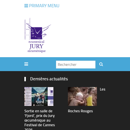
PRIMARY MENU
Dernières actualités
Les
Sortie en salle de
Roches Rouges
The Man I 
’Fjord’, prix du Jury
œcuménique au
Festival de Cannes
2026