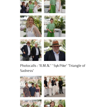
Photocalls : ‘R.M.N.’ ’ Syk Pike’ ‘Triangle of
Sadness’