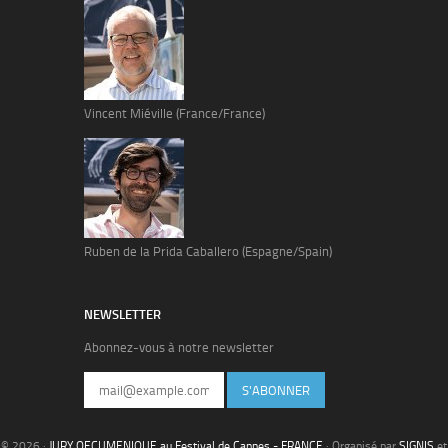
Vincent Miéville (France/France)
Ruben de la Prida Caballero (Espagne/Spain)
NEWSLETTER
Abonnez-vous à notre newsletter
S'ABONNER
© 2026 ·
JURY OECUMENIQUE au Festival de Cannes - FRANCE
· Organisé par
SIGNIS
et