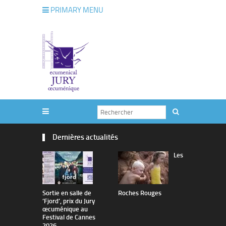
PRIMARY MENU
Dernières actualités
Les
Sortie en salle de
Roches Rouges
The Man I 
’Fjord’, prix du Jury
œcuménique au
Festival de Cannes
2026