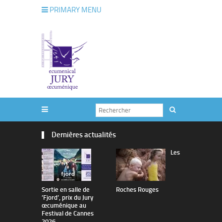
PRIMARY MENU
Dernières actualités
Les
Sortie en salle de
Roches Rouges
The Man I 
’Fjord’, prix du Jury
œcuménique au
Festival de Cannes
2026