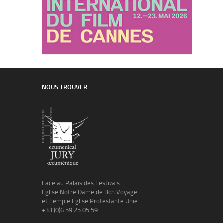
NOUS TROUVER
Face au Palais des Festivals :
Eglise Notre Dame de Bon Voyage
et Temple Eglise Protestante Unie
+33 (0)6 59 25 05 59