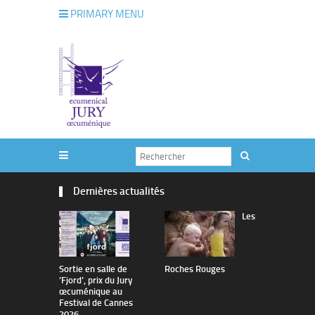
PRIMARY MENU
Dernières actualités
Les
Sortie en salle de
Roches Rouges
The Man I 
’Fjord’, prix du Jury
œcuménique au
Festival de Cannes
2026