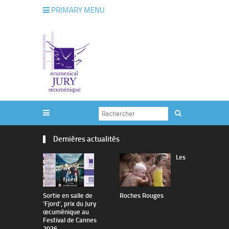
PRIMARY MENU
Dernières actualités
Les
Sortie en salle de
Roches Rouges
The Man I 
’Fjord’, prix du Jury
œcuménique au
Festival de Cannes
2026