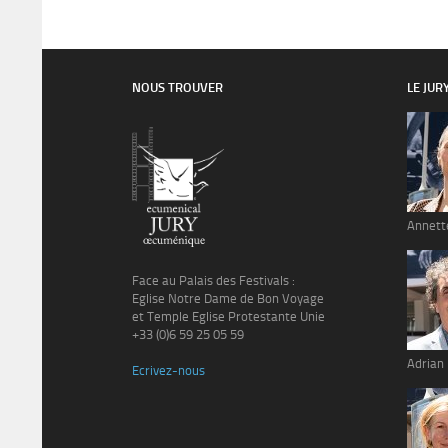
NOUS TROUVER
LE JUR
Annett
Face au Palais des Festivals :
Eglise Notre Dame de Bon Voyage
et Temple Eglise Protestante Unie
+33 (0)6 59 25 05 59
Adrian
Ecrivez-nous