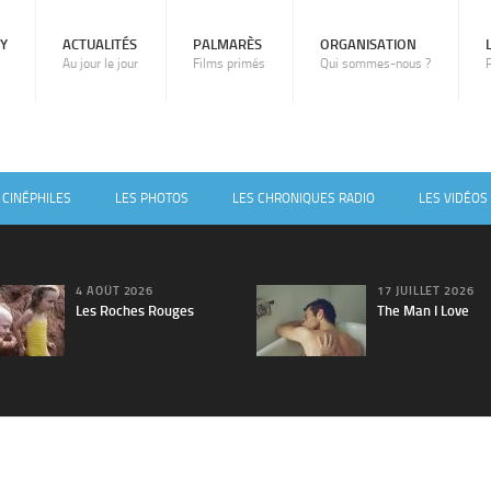
RY
ACTUALITÉS
PALMARÈS
ORGANISATION
Au jour le jour
Films primés
Qui sommes-nous ?
 CINÉPHILES
LES PHOTOS
LES CHRONIQUES RADIO
LES VIDÉOS
4 AOÛT 2026
17 JUILLET 2026
Les Roches Rouges
The Man I Love