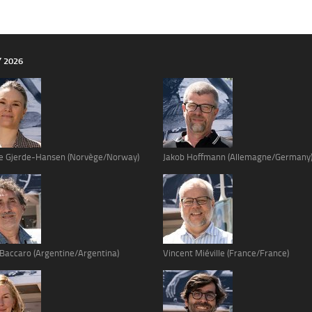
Y 2026
e Gjerde-Hansen (Norvège/Norway)
Jakob Hoffmann (Allemagne/Germany
 Baccaro (Argentine/Argentina)
Vincent Miéville (France/France)