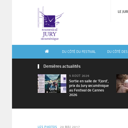
LE JU
DU CÔTÉ DU FESTIVAL
DU CÔTÉ DES
Dernières actualités
5 AOÛT 2026
Sortie en salle de ’Fjord’,
prix du Jury œcuménique
au Festival de Cannes
2026
LES PHOTOS
20 MAI 2017